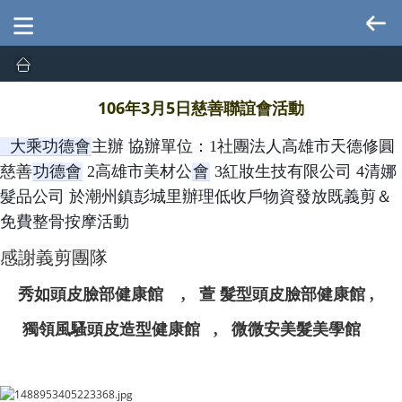
106年3月5日慈善聯誼會活動
大乘功德會
主辦 協辦單位：1社團法人高雄市天德修圓
慈善
功德會
2高雄市美材公
會
3紅妝生技有限公司 4清娜
髮品公司 於潮州鎮彭城里辦理低收戶物資發放既義剪＆
免費整骨按摩活動
感謝義剪團隊
秀如頭皮臉部健康館 ,
萱
髮型頭皮臉部健康館 ,
獨領風騷頭皮造型健康館 ,
微微安美髮美學館